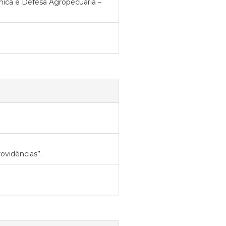
écnica e Defesa Agropecuária –
ovidências”.