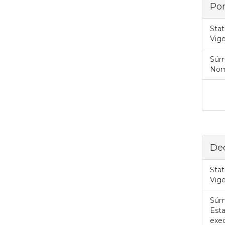
Por
Stat
Vig
Súm
Nome
Dec
Stat
Vig
Súm
Esta
exec