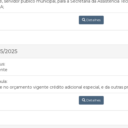
, servidor público municipal, para a Secretaria da Assistência T
A;
Detalhes
 5/2025
us:
ente
ula:
e no orçamento vigente crédito adicional especial, e da outras pr
Detalhes