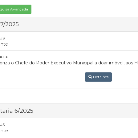
quisa Avançada
 7/2025
us:
ente
ula:
oriza o Chefe do Poder Executivo Municipal a doar imóvel, aos H
Detalhes
taria 6/2025
us:
ente