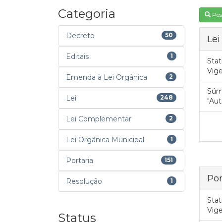
Categoria
Pes
Decreto
50
Lei
Editais
1
Stat
Vig
Emenda à Lei Orgânica
2
Súm
Lei
248
"Aut
Lei Complementar
2
Lei Orgânica Municipal
1
Portaria
151
Por
Resolução
1
Stat
Vig
Status