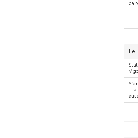
dá o
Lei
Stat
Vig
Súm
“Est
auti