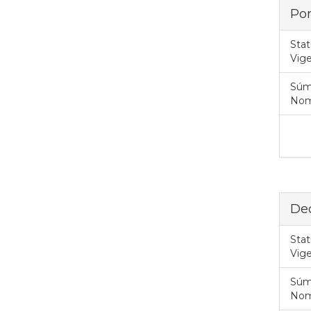
Por
Stat
Vig
Súm
Nome
Dec
Stat
Vig
Súm
Nom