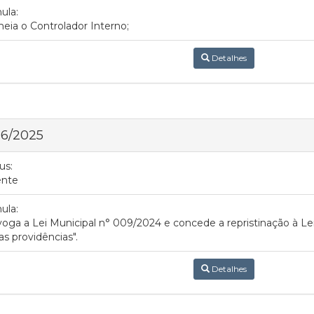
ula:
ia o Controlador Interno;
Detalhes
 6/2025
us:
ente
ula:
oga a Lei Municipal n° 009/2024 e concede a repristinação à Le
as providências".
Detalhes