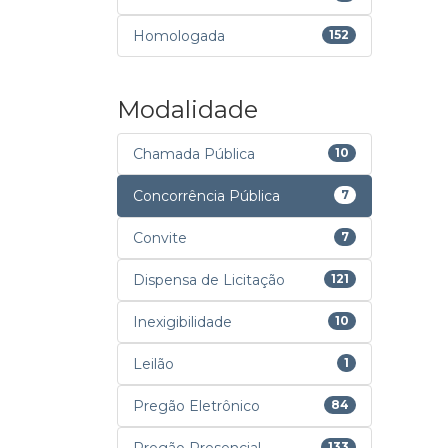
Homologada
152
Modalidade
Chamada Pública
10
Concorrência Pública
7
Convite
7
Dispensa de Licitação
121
Inexigibilidade
10
Leilão
1
Pregão Eletrônico
84
133