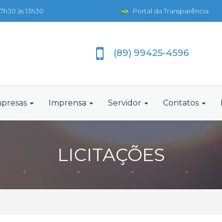
7h30 às 13h30
Portal da Transparência
(89) 99425-4596
presas
Imprensa
Servidor
Contatos
LICITAÇÕES