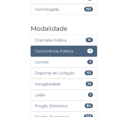
Homologada
152
Modalidade
Chamada Pública
10
Concorrência Pública
7
Convite
7
Dispensa de Licitação
121
Inexigibilidade
10
Leilão
1
Pregão Eletrônico
84
133