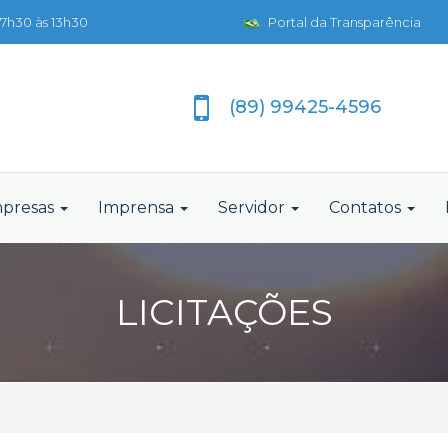
7h30 às 13h30
Portal da Transparência
(89) 99425-4596
presas
Imprensa
Servidor
Contatos
LICITAÇÕES