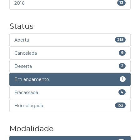
2016
13
Status
Aberta
215
Cancelada
9
Deserta
2
Em andamento
1
Fracassada
4
Homologada
152
Modalidade