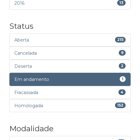
2016
13
Status
Aberta
215
Cancelada
9
Deserta
2
Em andamento
1
Fracassada
4
Homologada
152
Modalidade