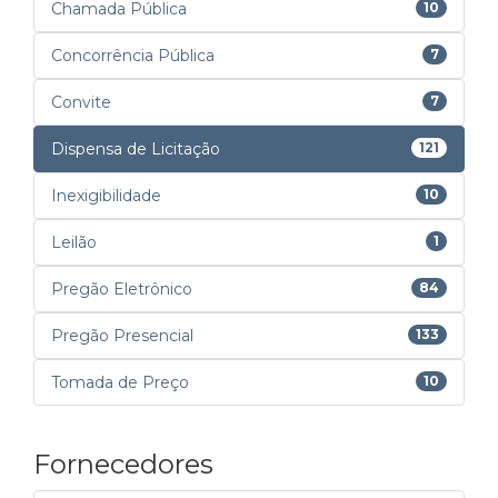
Chamada Pública
10
Concorrência Pública
7
Convite
7
Dispensa de Licitação
121
Inexigibilidade
10
Leilão
1
Pregão Eletrônico
84
Pregão Presencial
133
Tomada de Preço
10
Fornecedores