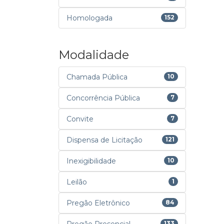
Homologada
152
Modalidade
Chamada Pública
10
Concorrência Pública
7
Convite
7
Dispensa de Licitação
121
Inexigibilidade
10
Leilão
1
Pregão Eletrônico
84
133