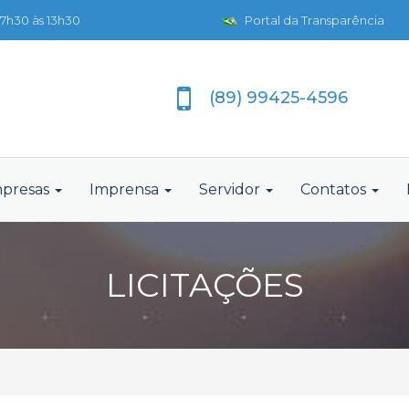
7h30 às 13h30
Portal da Transparência
(89) 99425-4596
presas
Imprensa
Servidor
Contatos
LICITAÇÕES