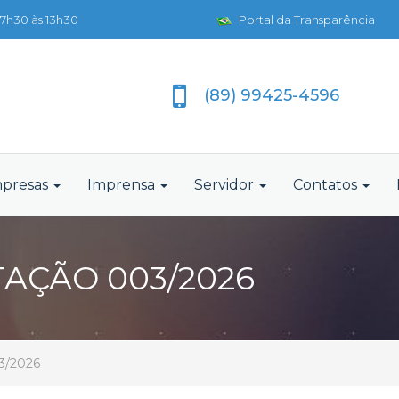
7h30 às 13h30
Portal da Transparência
(89) 99425-4596
presas
Imprensa
Servidor
Contatos
TAÇÃO 003/2026
03/2026