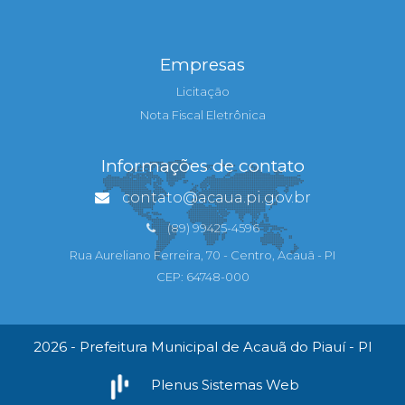
Empresas
Licitação
Nota Fiscal Eletrônica
Informações de contato
contato@acaua.pi.gov.br
(89) 99425-4596
Rua Aureliano Ferreira, 70 - Centro, Acauã - PI
CEP: 64748-000
2026 - Prefeitura Municipal de Acauã do Piauí - PI
Plenus Sistemas Web