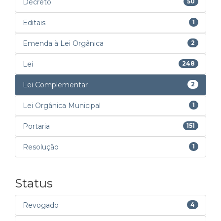
Decreto
50
Editais
1
Emenda à Lei Orgânica
2
Lei
248
Lei Complementar
2
Lei Orgânica Municipal
1
Portaria
151
Resolução
1
Status
Revogado
4