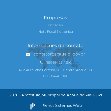
Empresas
Licitação
Nota Fiscal Eletrônica
Informações de contato
contato@acaua.pi.gov.br
(89) 99425-4596
Rua Aureliano Ferreira, 70 - Centro, Acauã - PI
CEP: 64748-000
2026 - Prefeitura Municipal de Acauã do Piauí - PI
Plenus Sistemas Web