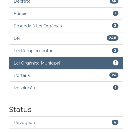
Decreto
50
Editais
1
Emenda à Lei Orgânica
2
Lei
248
Lei Complementar
2
Lei Orgânica Municipal
1
Portaria
151
Resolução
1
Status
Revogado
4