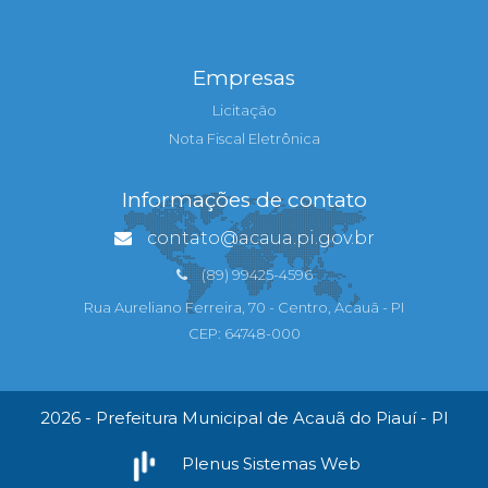
Empresas
Licitação
Nota Fiscal Eletrônica
Informações de contato
contato@acaua.pi.gov.br
(89) 99425-4596
Rua Aureliano Ferreira, 70 - Centro, Acauã - PI
CEP: 64748-000
2026 - Prefeitura Municipal de Acauã do Piauí - PI
Plenus Sistemas Web