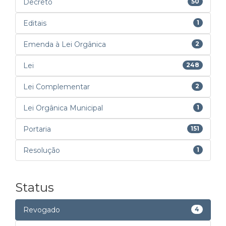
Decreto
50
Editais
1
Emenda à Lei Orgânica
2
Lei
248
Lei Complementar
2
Lei Orgânica Municipal
1
Portaria
151
Resolução
1
Status
Revogado
4