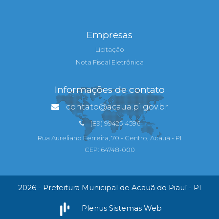
Empresas
Licitação
Nota Fiscal Eletrônica
Informações de contato
contato@acaua.pi.gov.br
(89) 99425-4596
Rua Aureliano Ferreira, 70 - Centro, Acauã - PI
CEP: 64748-000
2026 - Prefeitura Municipal de Acauã do Piauí - PI
Plenus Sistemas Web