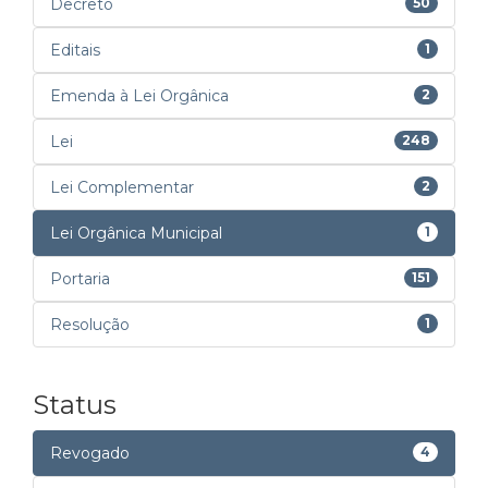
Decreto
50
Editais
1
Emenda à Lei Orgânica
2
Lei
248
Lei Complementar
2
Lei Orgânica Municipal
1
Portaria
151
Resolução
1
Status
Revogado
4