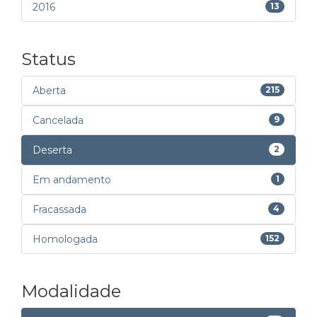
2016
13
Status
Aberta
215
Cancelada
9
Deserta
2
Em andamento
1
Fracassada
4
Homologada
152
Modalidade