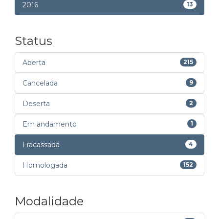
2016
13
Status
Aberta
215
Cancelada
9
Deserta
2
Em andamento
1
Fracassada
4
Homologada
152
Modalidade