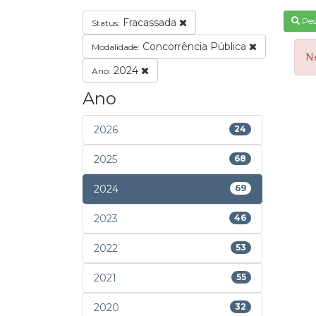
Pes
Fracassada
Status:
Concorrência Pública
Modalidade:
N
2024
Ano:
Ano
2026
24
2025
68
2024
69
2023
46
2022
53
2021
55
2020
32