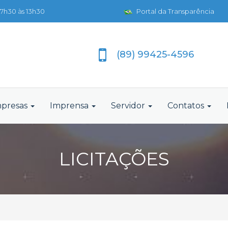
7h30 às 13h30
Portal da Transparência
(89) 99425-4596
presas
Imprensa
Servidor
Contatos
LICITAÇÕES