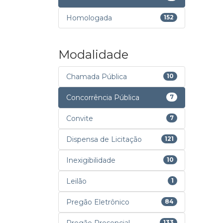
Homologada
152
Modalidade
Chamada Pública
10
Concorrência Pública
7
Convite
7
Dispensa de Licitação
121
Inexigibilidade
10
Leilão
1
Pregão Eletrônico
84
133