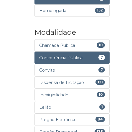
Homologada
152
Modalidade
Chamada Pública
10
Concorrência Pública
7
Convite
7
Dispensa de Licitação
121
Inexigibilidade
10
Leilão
1
Pregão Eletrônico
84
133