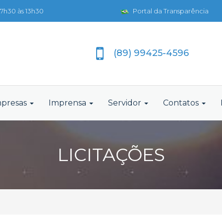
7h30 às 13h30
Portal da Transparência
(89) 99425-4596
presas
Imprensa
Servidor
Contatos
LICITAÇÕES