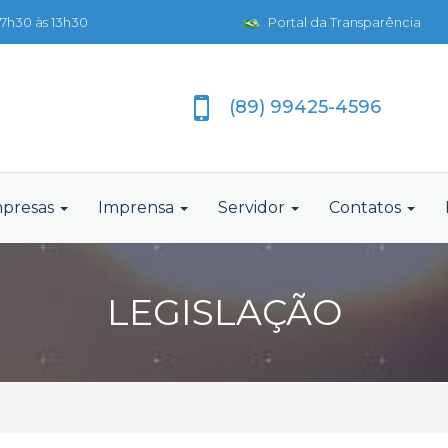
7h30 às 13h30
Portal da Transparência
(89) 99425-4596
presas
Imprensa
Servidor
Contatos
LEGISLAÇÃO