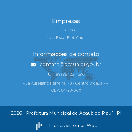
Empresas
Licitação
Nota Fiscal Eletrônica
Informações de contato
contato@acaua.pi.gov.br
(89) 99425-4596
Rua Aureliano Ferreira, 70 - Centro, Acauã - PI
CEP: 64748-000
2026 - Prefeitura Municipal de Acauã do Piauí - PI
Plenus Sistemas Web