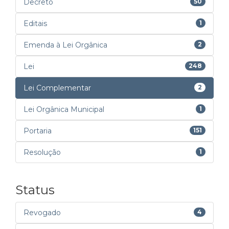
Decreto
50
Editais
1
Emenda à Lei Orgânica
2
Lei
248
Lei Complementar
2
Lei Orgânica Municipal
1
Portaria
151
Resolução
1
Status
Revogado
4