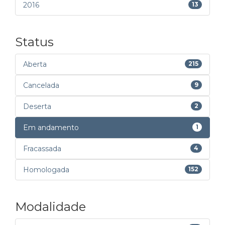
2016
13
Status
Aberta
215
Cancelada
9
Deserta
2
Em andamento
1
Fracassada
4
Homologada
152
Modalidade