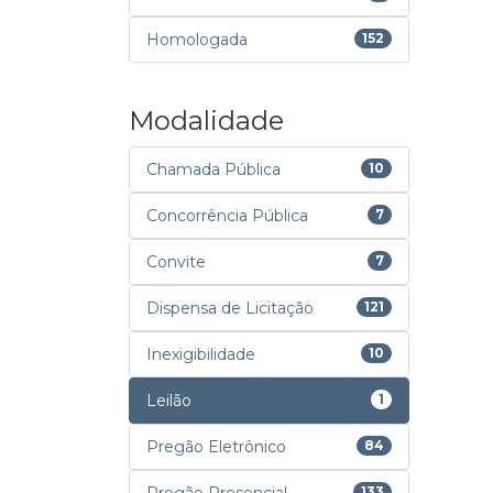
Homologada
152
Modalidade
Chamada Pública
10
Concorrência Pública
7
Convite
7
Dispensa de Licitação
121
Inexigibilidade
10
Leilão
1
Pregão Eletrônico
84
133