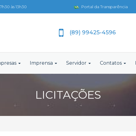
7h30 às 13h30
Portal da Transparência
(89) 99425-4596
presas
Imprensa
Servidor
Contatos
LICITAÇÕES