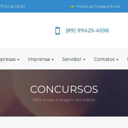
7h30 às 13h30
Portal da Transparência
(89) 99425-4596
presas
Imprensa
Servidor
Contatos
CONCURSOS
Filtre e veja a listagem dos editais