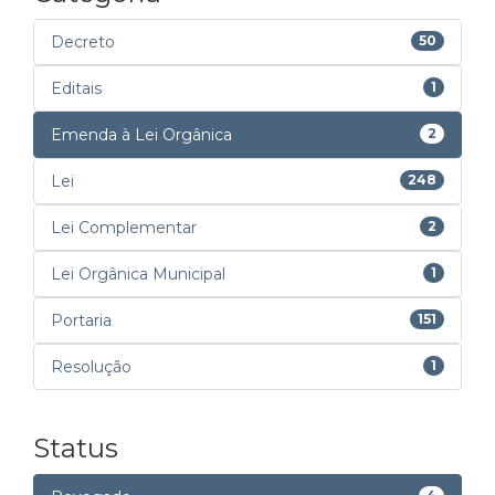
Decreto
50
Editais
1
Emenda à Lei Orgânica
2
Lei
248
Lei Complementar
2
Lei Orgânica Municipal
1
Portaria
151
Resolução
1
Status