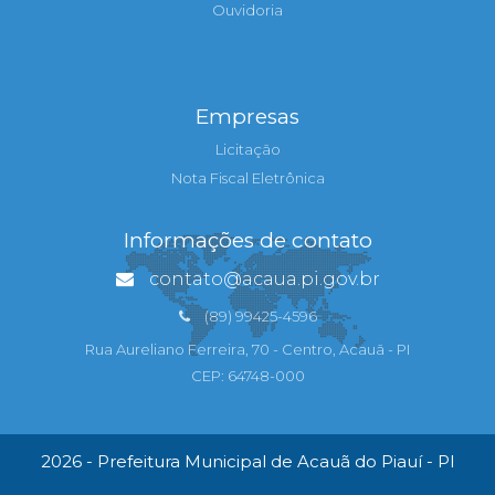
Ouvidoria
Empresas
Licitação
Nota Fiscal Eletrônica
Informações de contato
contato@acaua.pi.gov.br
(89) 99425-4596
Rua Aureliano Ferreira, 70 - Centro, Acauã - PI
CEP: 64748-000
2026 - Prefeitura Municipal de Acauã do Piauí - PI