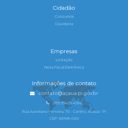
Cidadão
Concursos
Ouvidoria
Empresas
Licitação
Nota Fiscal Eletrônica
Informações de contato
contato@acaua.pi.gov.br
(89) 99425-4596
Rua Aureliano Ferreira, 70 - Centro, Acauã - PI
CEP: 64748-000