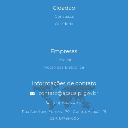
Cidadão
Concursos
Ouvidoria
Empresas
Licitação
Nota Fiscal Eletrônica
Informações de contato
contato@acaua.pi.gov.br
(89) 99425-4596
Rua Aureliano Ferreira, 70 - Centro, Acauã - PI
CEP: 64748-000