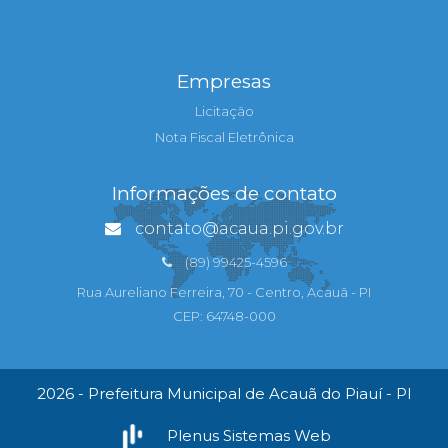
Empresas
Licitação
Nota Fiscal Eletrônica
Informações de contato
contato@acaua.pi.gov.br
(89) 99425-4596
Rua Aureliano Ferreira, 70 - Centro, Acauã - PI
CEP: 64748-000
2026 - Prefeitura Municipal de Acauã do Piauí - PI
Plenus Sistemas Web