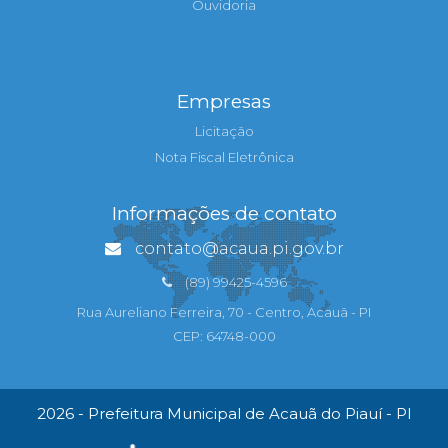
Ouvidoria
Empresas
Licitação
Nota Fiscal Eletrônica
Informações de contato
contato@acaua.pi.gov.br
(89) 99425-4596
Rua Aureliano Ferreira, 70 - Centro, Acauã - PI
CEP: 64748-000
2026 - Prefeitura Municipal de Acauã do Piauí - PI