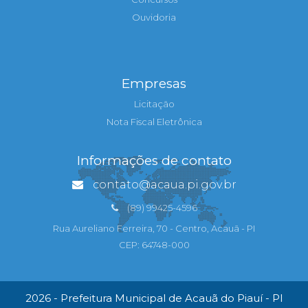
Ouvidoria
Empresas
Licitação
Nota Fiscal Eletrônica
Informações de contato
contato@acaua.pi.gov.br
(89) 99425-4596
Rua Aureliano Ferreira, 70 - Centro, Acauã - PI
CEP: 64748-000
2026 - Prefeitura Municipal de Acauã do Piauí - PI