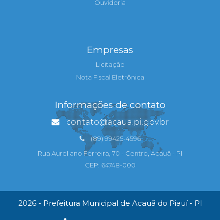
Ouvidoria
Empresas
Licitação
Nota Fiscal Eletrônica
Informações de contato
contato@acaua.pi.gov.br
(89) 99425-4596
Rua Aureliano Ferreira, 70 - Centro, Acauã - PI
CEP: 64748-000
2026 - Prefeitura Municipal de Acauã do Piauí - PI