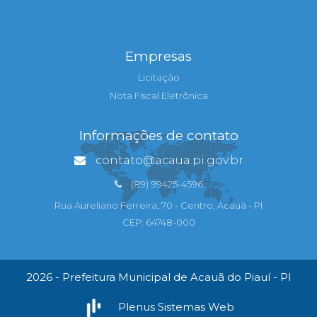
Empresas
Licitação
Nota Fiscal Eletrônica
Informações de contato
contato@acaua.pi.gov.br
(89) 99425-4596
Rua Aureliano Ferreira, 70 - Centro, Acauã - PI
CEP: 64748-000
2026 - Prefeitura Municipal de Acauã do Piauí - PI
Plenus Sistemas Web