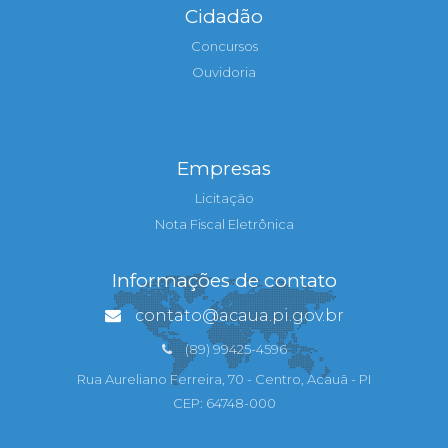
Cidadão
Concursos
Ouvidoria
Empresas
Licitação
Nota Fiscal Eletrônica
Informações de contato
contato@acaua.pi.gov.br
(89) 99425-4596
Rua Aureliano Ferreira, 70 - Centro, Acauã - PI
CEP: 64748-000