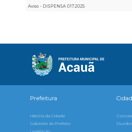
Aviso - DISPENSA 017.2025
Prefeitura
Cida
História da Cidade
Concurs
Gabinete do Prefeito
Ouvidor
Legislação