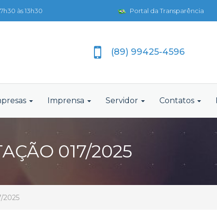
7h30 às 13h30
Portal da Transparência
(89) 99425-4596
presas
Imprensa
Servidor
Contatos
TAÇÃO 017/2025
7/2025