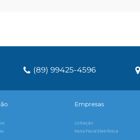
(89) 99425-4596
dão
Empresas
os
Licitação
ia
Nota Fiscal Eletrônica