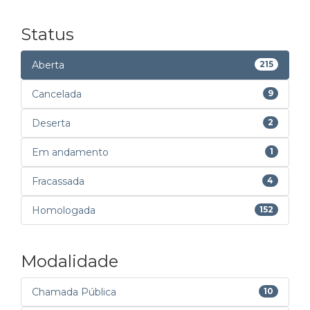
Status
Aberta
215
Cancelada
9
Deserta
2
Em andamento
1
Fracassada
4
Homologada
152
Modalidade
Chamada Pública
10