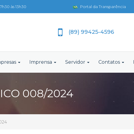
7h30 às 13h30
Portal da Transparência
(89) 99425-4596
presas
Imprensa
Servidor
Contatos
CO 008/2024
024