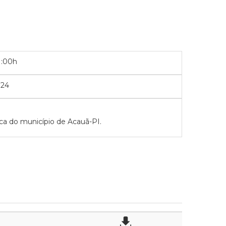
1:00h
024
ca do município de Acauã-PI.