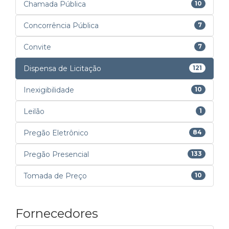
Chamada Pública
10
Concorrência Pública
7
Convite
7
Dispensa de Licitação
121
Inexigibilidade
10
Leilão
1
Pregão Eletrônico
84
Pregão Presencial
133
Tomada de Preço
10
Fornecedores