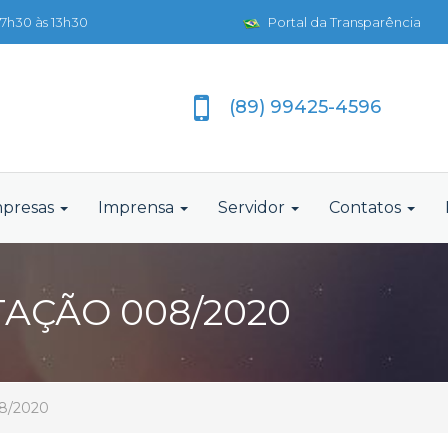
7h30 às 13h30
Portal da Transparência
(89) 99425-4596
presas
Imprensa
Servidor
Contatos
TAÇÃO 008/2020
08/2020