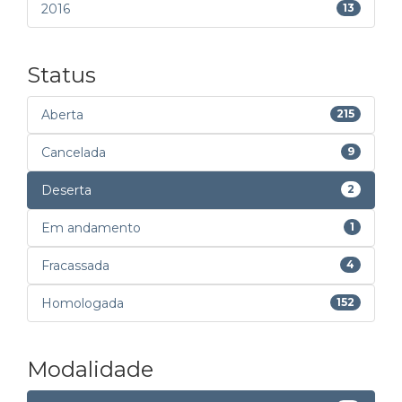
2016
13
Status
Aberta
215
Cancelada
9
Deserta
2
Em andamento
1
Fracassada
4
Homologada
152
Modalidade