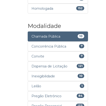
Homologada
152
Modalidade
Chamada Pública
10
Concorrência Pública
7
Convite
7
Dispensa de Licitação
121
Inexigibilidade
10
Leilão
1
Pregão Eletrônico
84
133