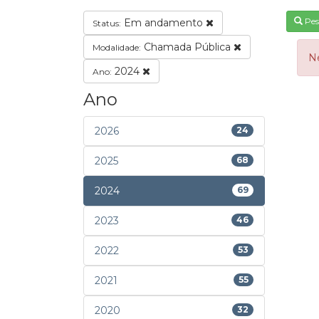
Pes
Em andamento
Status:
Chamada Pública
Modalidade:
N
2024
Ano:
Ano
2026
24
2025
68
2024
69
2023
46
2022
53
2021
55
2020
32