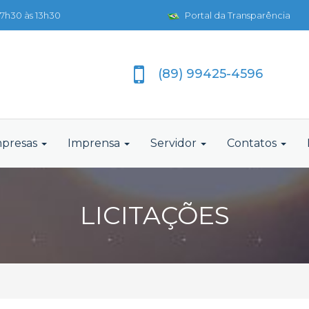
7h30 às 13h30
Portal da Transparência
(89) 99425-4596
presas
Imprensa
Servidor
Contatos
LICITAÇÕES