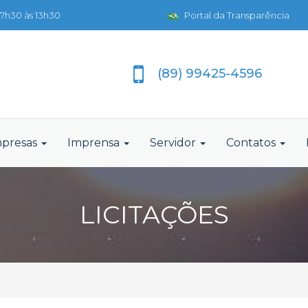
7h30 às 13h30
Portal da Transparência
(89) 99425-4596
presas
Imprensa
Servidor
Contatos
LICITAÇÕES