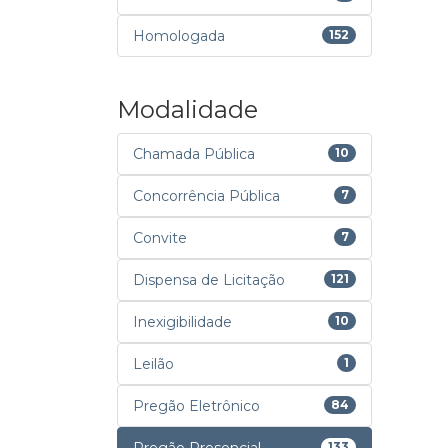
Homologada
152
Modalidade
Chamada Pública
10
Concorrência Pública
7
Convite
7
Dispensa de Licitação
121
Inexigibilidade
10
Leilão
1
Pregão Eletrônico
84
133