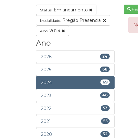
Pes
Em andamento
Status:
Pregão Presencial
Modalidade:
N
2024
Ano:
Ano
2026
24
2025
68
2024
69
2023
46
2022
53
2021
55
2020
32