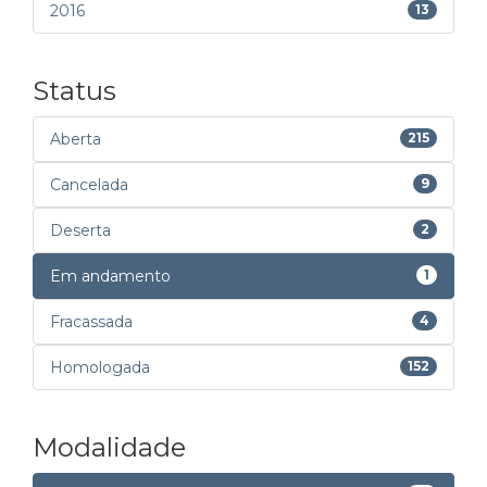
2016
13
Status
Aberta
215
Cancelada
9
Deserta
2
Em andamento
1
Fracassada
4
Homologada
152
Modalidade