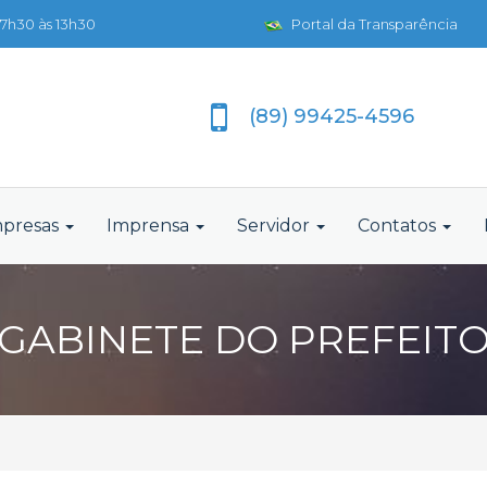
7h30 às 13h30
Portal da Transparência
(89) 99425-4596
presas
Imprensa
Servidor
Contatos
GABINETE DO PREFEIT