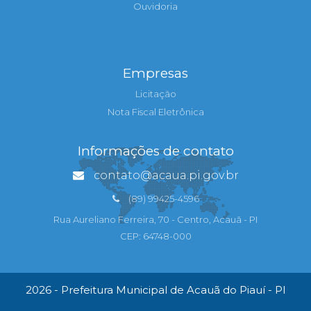
Ouvidoria
Empresas
Licitação
Nota Fiscal Eletrônica
Informações de contato
contato@acaua.pi.gov.br
(89) 99425-4596
Rua Aureliano Ferreira, 70 - Centro, Acauã - PI
CEP: 64748-000
2026 - Prefeitura Municipal de Acauã do Piauí - PI