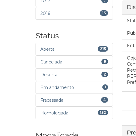
2017
7
Dis
2016
13
Stat
Pub
Status
Enti
Aberta
215
Obje
Cancelada
9
Cont
Petr
Deserta
2
PER.
Pref
Em andamento
1
Fracassada
4
Homologada
152
Pre
Modalidade