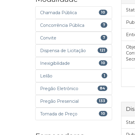
Stat
Chamada Pública
10
Pub
Concorrência Pública
7
Enti
Convite
7
Obje
Dispensa de Licitação
121
Cont
Secr
Inexigibilidade
10
Leilão
1
Pregão Eletrônico
84
Pregão Presencial
133
Dis
Tomada de Preço
10
Stat
Pub