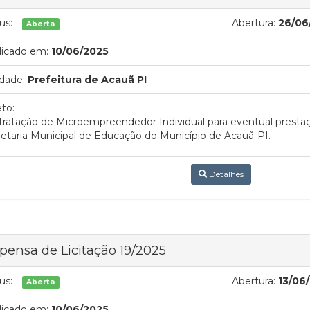
us:
Abertura:
26/06
Aberta
licado em:
10/06/2025
dade:
Prefeitura de Acauã PI
to:
ratação de Microempreendedor Individual para eventual prestaç
etaria Municipal de Educação do Município de Acauã-PI.
Detalhes
pensa de Licitação 19/2025
us:
Abertura:
13/06/
Aberta
licado em:
10/06/2025