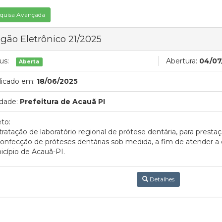
quisa Avançada
gão Eletrônico 21/2025
us:
Abertura:
04/07
Aberta
licado em:
18/06/2025
dade:
Prefeitura de Acauã PI
to:
ratação de laboratório regional de prótese dentária, para presta
onfecção de próteses dentárias sob medida, a fim de atender 
cípio de Acauã-PI.
Detalhes