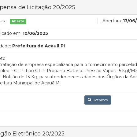
pensa de Licitação 20/2025
us:
Abertura:
13/06
Aberta
licado em:
10/06/2025
dade:
Prefeitura de Acauã PI
to:
ratação de empresa especializada para o fornecimento parcelad
óleo – GLP, tipo GLP: Propano Butano. Pressão Vapor: 15 kgf/M
 Botijão de 13 Kg, para atender necessidades dos Órgãos da Adm
eitura Municipal de Acauã-PI
Detalhes
gão Eletrônico 20/2025