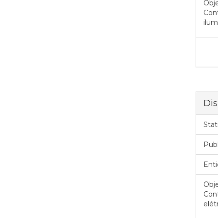
Obje
Cont
ilum
Dis
Stat
Pub
Enti
Obje
Con
elét