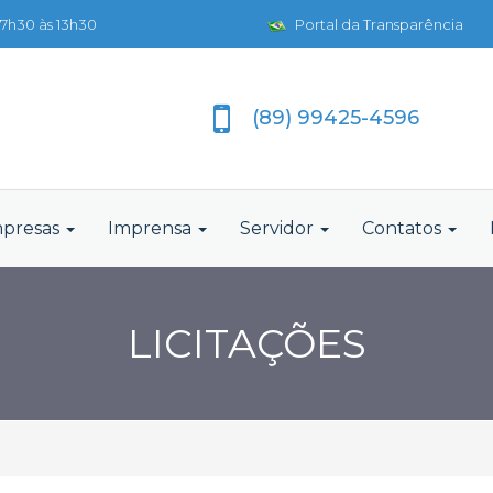
7h30 às 13h30
Portal da Transparência
(89) 99425-4596
presas
Imprensa
Servidor
Contatos
LICITAÇÕES