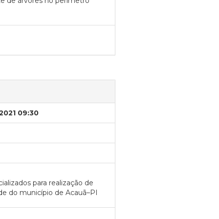
te de árvores no perímetro
/2021 09:30
alizados para realização de
úde do município de Acauã–PI