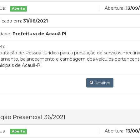
us:
Abertura:
13/09
Aberta
licado em:
31/08/2021
dade:
Prefeitura de Acauã PI
to:
ratação de Pessoa Jurídica para a prestação de serviços mecânicos
hamento, balanceamento e cambagem dos veículos pertencentes 
cipais de Acauã-PI
Detalhes
gão Presencial 36/2021
us:
Abertura:
13/08
Aberta