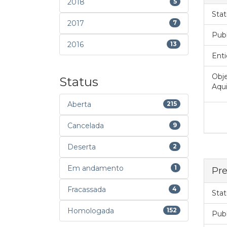
2018
5
Stat
2017
7
Pub
2016
13
Enti
Obje
Status
Aqui
Aberta
215
Cancelada
9
Deserta
2
Em andamento
1
Pre
Fracassada
4
Stat
Homologada
152
Pub