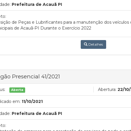
dade:
Prefeitura de Acauã PI
to:
sição de Peças e Lubrificantes para a manutenção dos veículos d
cipais de Acauã-PI Durante o Exercício 2022
Detalhes
gão Presencial 41/2021
us:
Abertura:
22/10/
Aberta
licado em:
11/10/2021
dade:
Prefeitura de Acauã PI
to: