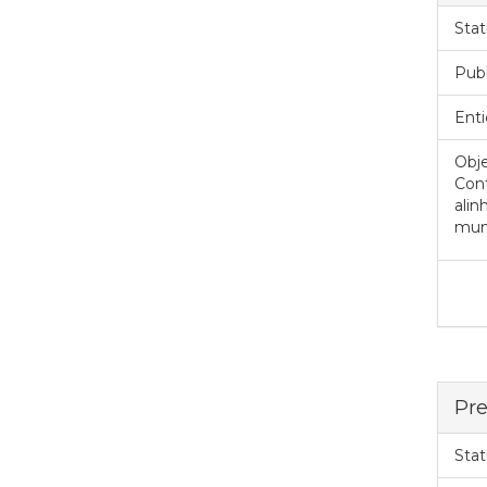
Stat
Pub
Enti
Obje
Cont
alin
muni
Pre
Stat