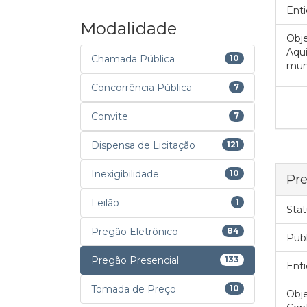
Enti
Modalidade
Obje
Aqui
Chamada Pública
10
muni
Concorrência Pública
7
Convite
7
Dispensa de Licitação
121
Inexigibilidade
10
Pre
Leilão
1
Stat
Pregão Eletrônico
84
Pub
Pregão Presencial
133
Enti
Tomada de Preço
10
Obje