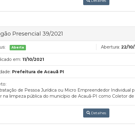
Detalhes
gão Presencial 39/2021
us:
Abertura:
22/10
Aberta
licado em:
11/10/2021
dade:
Prefeitura de Acauã PI
to:
ratação de Pessoa Jurídica ou Micro Empreendedor Individual pa
r na limpeza pública do município de Acauã-PI como Coletor de L
Detalhes