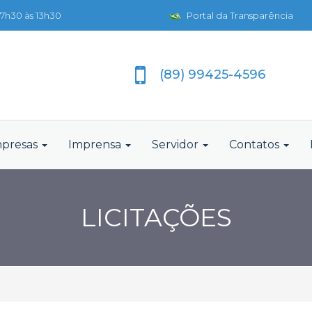
7h30 às 13h30
Portal da Transparência
(89) 99425-4596
presas
Imprensa
Servidor
Contatos
LICITAÇÕES