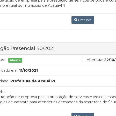
ratação de empresa para a prestação de serviços de poda e cor
no e rural do município de Acauã–PI
Detalhes
gão Presencial 40/2021
us:
Abertura:
22/10
Aberta
licado em:
11/10/2021
dade:
Prefeitura de Acauã PI
to:
ratação de empresa para a prestação de serviços médicos especi
rgias de catarata para atender às demandas da secretaria de Sa