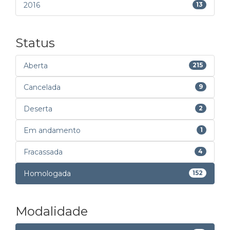
2016
13
Status
Aberta
215
Cancelada
9
Deserta
2
Em andamento
1
Fracassada
4
Homologada
152
Modalidade