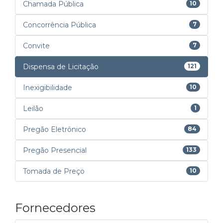
Chamada Pública
10
Concorrência Pública
7
Convite
7
Dispensa de Licitação
121
Inexigibilidade
10
Leilão
1
Pregão Eletrônico
84
Pregão Presencial
133
Tomada de Preço
10
Fornecedores