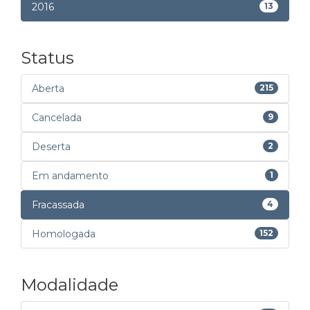
2016
13
Status
Aberta
215
Cancelada
9
Deserta
2
Em andamento
1
Fracassada
4
Homologada
152
Modalidade