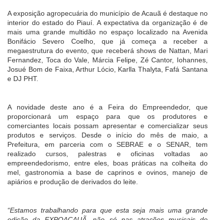
A exposição agropecuária do município de Acauã é destaque no
interior do estado do Piauí. A expectativa da organização é de
mais uma grande multidão no espaço localizado na Avenida
Bonifácio Severo Coelho, que já começa a receber a
megaestrutura do evento, que receberá shows de Nattan, Mari
Fernandez, Toca do Vale, Márcia Felipe, Zé Cantor, Iohannes,
Josué Bom de Faixa, Arthur Lócio, Karlla Thalyta, Fafá Santana
e DJ PHT.
A novidade deste ano é a Feira do Empreendedor, que
proporcionará um espaço para que os produtores e
comerciantes locais possam apresentar e comercializar seus
produtos e serviços. Desde o início do mês de maio, a
Prefeitura, em parceria com o SEBRAE e o SENAR, tem
realizado cursos, palestras e oficinas voltadas ao
empreendedorismo, entre eles, boas práticas na colheita do
mel, gastronomia a base de caprinos e ovinos, manejo de
apiários e produção de derivados do leite.
“Estamos trabalhando para que esta seja mais uma grande
edição da EXPOACAUÃ, não só nas atrações musicais de