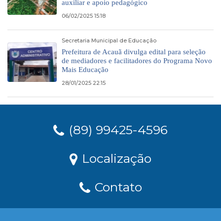
auxiliar e apoio pedagógico
06/02/2025 15:18
Secretaria Municipal de Educação
Prefeitura de Acauã divulga edital para seleção
de mediadores e facilitadores do Programa Novo
Mais Educação
28/01/2025 22:15
(89) 99425-4596
Localização
Contato