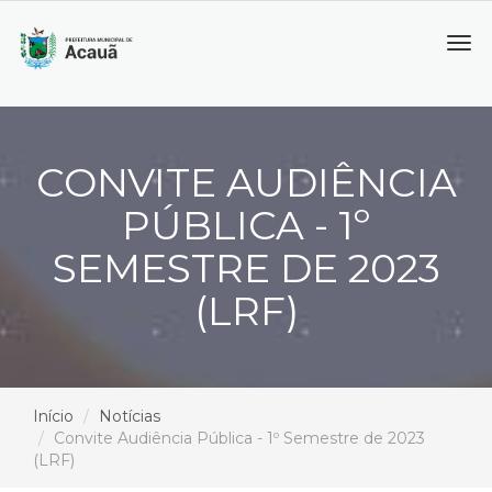
Tog
navi
CONVITE AUDIÊNCIA
PÚBLICA - 1º
SEMESTRE DE 2023
(LRF)
Início
Notícias
Convite Audiência Pública - 1º Semestre de 2023
(LRF)