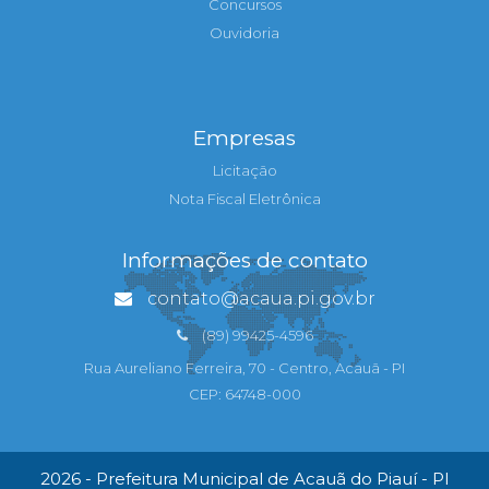
Concursos
Ouvidoria
Empresas
Licitação
Nota Fiscal Eletrônica
Informações de contato
contato@acaua.pi.gov.br
(89) 99425-4596
Rua Aureliano Ferreira, 70 - Centro, Acauã - PI
CEP: 64748-000
2026 - Prefeitura Municipal de Acauã do Piauí - PI