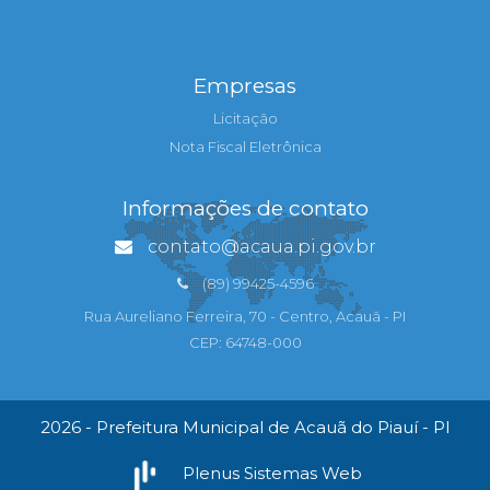
Empresas
Licitação
Nota Fiscal Eletrônica
Informações de contato
contato@acaua.pi.gov.br
(89) 99425-4596
Rua Aureliano Ferreira, 70 - Centro, Acauã - PI
CEP: 64748-000
2026 - Prefeitura Municipal de Acauã do Piauí - PI
Plenus Sistemas Web