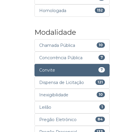
Homologada
152
Modalidade
Chamada Pública
10
Concorrência Pública
7
Convite
7
Dispensa de Licitação
121
Inexigibilidade
10
Leilão
1
Pregão Eletrônico
84
133