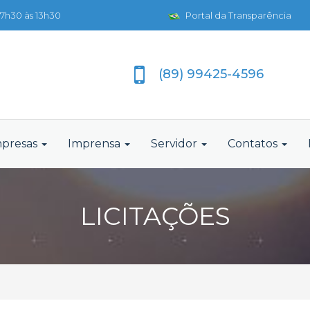
7h30 às 13h30
Portal da Transparência
(89) 99425-4596
presas
Imprensa
Servidor
Contatos
LICITAÇÕES